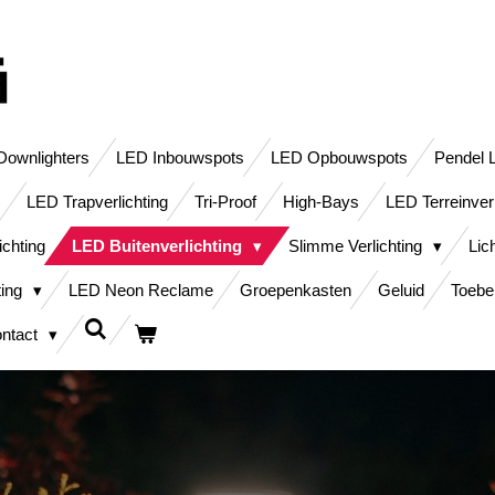
ownlighters
LED Inbouwspots
LED Opbouwspots
Pendel 
LED Trapverlichting
Tri-Proof
High-Bays
LED Terreinver
ichting
LED Buitenverlichting
Slimme Verlichting
Lic
ting
LED Neon Reclame
Groepenkasten
Geluid
Toebe
ntact