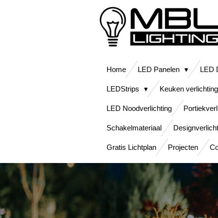
Ga
direct
naar
de
hoofdinhoud
Home
LED Panelen
LED D
LEDStrips
Keuken verlichting
LED Noodverlichting
Portiekverl
Schakelmateriaal
Designverlich
Gratis Lichtplan
Projecten
Co