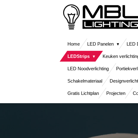
Ga
direct
naar
de
hoofdinhoud
Home
LED Panelen
LED D
LEDStrips
Keuken verlichtin
LED Noodverlichting
Portiekverl
Schakelmateriaal
Designverlich
Gratis Lichtplan
Projecten
Co