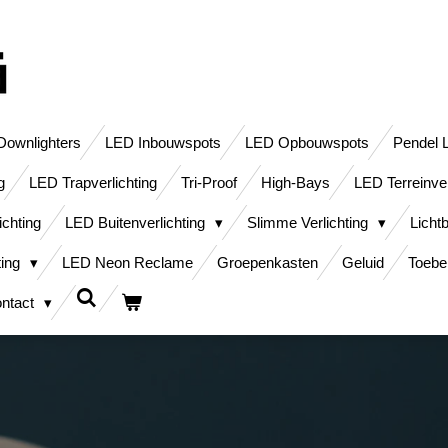
ownlighters
LED Inbouwspots
LED Opbouwspots
Pendel 
g
LED Trapverlichting
Tri-Proof
High-Bays
LED Terreinver
ichting
LED Buitenverlichting
Slimme Verlichting
Licht
ting
LED Neon Reclame
Groepenkasten
Geluid
Toebe
ntact