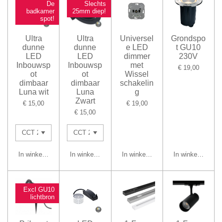
De
Slechts
badkamer
25mm diep!
spot!
Ultra
Ultra
Universel
Grondspo
dunne
dunne
e LED
t GU10
LED
LED
dimmer
230V
Inbouwsp
Inbouwsp
met
€ 19,00
ot
ot
Wissel
dimbaar
dimbaar
schakelin
Luna wit
Luna
g
Zwart
€ 15,00
€ 19,00
€ 15,00
In winkelwagen
In winkelwagen
In winkelwagen
In winkelwagen
Excl GU10
lichtbron