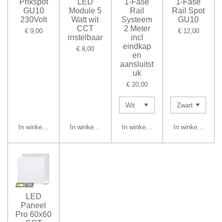
Prikspot
LED
1-Fase
1-Fase
GU10
Module 5
Rail
Rail Spot
230Volt
Watt wit
Systeem
GU10
CCT
2 Meter
€ 9,00
€ 12,00
instelbaar
incl
eindkap
€ 8,00
en
aansluitst
uk
€ 20,00
In winkelwagen
In winkelwagen
In winkelwagen
In winkelwagen
LED
Paneel
Pro 60x60