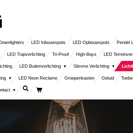
ownlighters
LED Inbouwspots
LED Opbouwspots
Pendel 
LED Trapverlichting
Tri-Proof
High-Bays
LED Terreinver
ichting
LED Buitenverlichting
Slimme Verlichting
Lich
ting
LED Neon Reclame
Groepenkasten
Geluid
Toebe
ntact