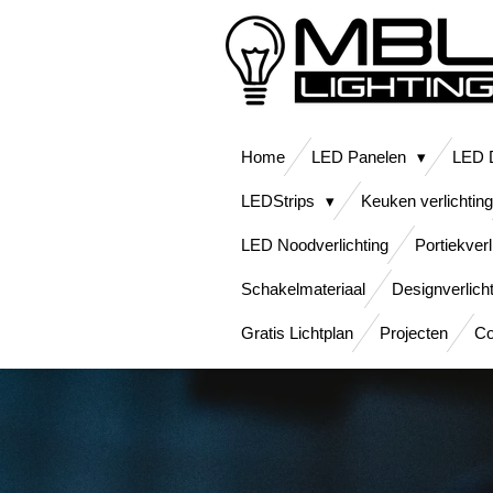
Ga
direct
naar
de
hoofdinhoud
Home
LED Panelen
LED D
LEDStrips
Keuken verlichting
LED Noodverlichting
Portiekverl
Schakelmateriaal
Designverlich
Gratis Lichtplan
Projecten
Co