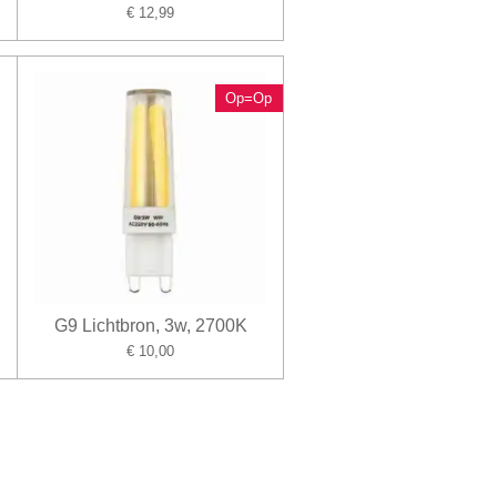
€ 12,99
Op=Op
G9 Lichtbron, 3w, 2700K
€ 10,00