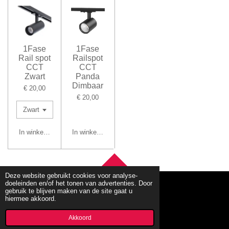
1Fase
1Fase
Rail spot
Railspot
CCT
CCT
Zwart
Panda
Dimbaar
€ 20,00
€ 20,00
In winkelwagen
In winkelwagen
TOP
Deze website gebruikt cookies voor analyse-
doeleinden en/of het tonen van advertenties. Door
gebruik te blijven maken van de site gaat u
hiermee akkoord.
© 2020 - 2026 mbllighting
Powered by
JouwWeb
Akkoord