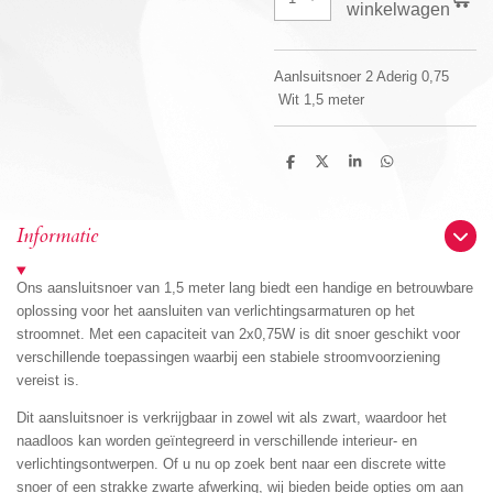
winkelwagen
Aanlsuitsnoer 2 Aderig 0,75
Wit 1,5 meter
D
D
S
D
e
e
h
e
l
e
a
l
e
l
r
e
n
e
n
Informatie
Ons aansluitsnoer van 1,5 meter lang biedt een handige en betrouwbare
oplossing voor het aansluiten van verlichtingsarmaturen op het
stroomnet. Met een capaciteit van 2x0,75W is dit snoer geschikt voor
verschillende toepassingen waarbij een stabiele stroomvoorziening
vereist is.
Dit aansluitsnoer is verkrijgbaar in zowel wit als zwart, waardoor het
naadloos kan worden geïntegreerd in verschillende interieur- en
verlichtingsontwerpen. Of u nu op zoek bent naar een discrete witte
snoer of een strakke zwarte afwerking, wij bieden beide opties om aan