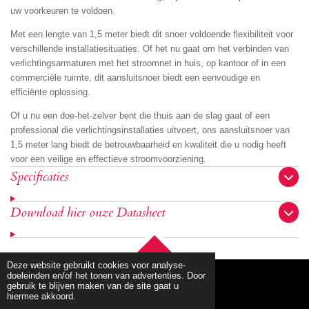
uw voorkeuren te voldoen.
Met een lengte van 1,5 meter biedt dit snoer voldoende flexibiliteit voor
verschillende installatiesituaties. Of het nu gaat om het verbinden van
verlichtingsarmaturen met het stroomnet in huis, op kantoor of in een
commerciële ruimte, dit aansluitsnoer biedt een eenvoudige en
efficiënte oplossing.
Of u nu een doe-het-zelver bent die thuis aan de slag gaat of een
professional die verlichtingsinstallaties uitvoert, ons aansluitsnoer van
1,5 meter lang biedt de betrouwbaarheid en kwaliteit die u nodig heeft
voor een veilige en effectieve stroomvoorziening.
Specificaties
Download hier onze Datasheet
TOP
Deze website gebruikt cookies voor analyse-
doeleinden en/of het tonen van advertenties. Door
gebruik te blijven maken van de site gaat u
hiermee akkoord.
© 2020 - 2026 mbllighting