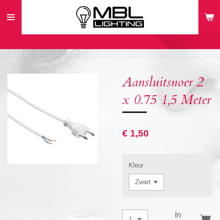
Ga
direct
naar
de
hoofdinhoud
Aansluitsnoer 2
x 0.75 1,5 Meter
€ 1,50
Kleur
In