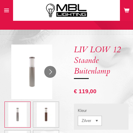
Ga
direct
naar
de
hoofdinhoud
LIV LOW 12
Staande
Buitenlamp
€ 119,00
Kleur