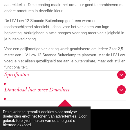
aantrekkelijk. Deze coating maakt het armatuur goed te combineren met
andere armaturen in dezelfde kleur.
De LIV Low 12 Staande Buitenlamp geeft een warm en
rondomschijnend sfeerlicht, ideaal voor het verlichten van lage
beplanting. Verkrijgbaar in twee hoogtes voor nog meer veelzijdigheid in
je buitenverlichting.
Voor een gelijkmatige verlichting wordt geadviseerd om iedere 2 tot 2,5
meter een LIV Low 12 Staande Buitenlamp te plaatsen. Met de LIV Low
voeg je niet alleen gezelligheid toe aan je buitenruimte, maar ook stijl en
functionaliteit.
Specificaties
Download hier onze Datasheet
TOP
Deze website gebruikt cookies voor analyse-
doeleinden en/of het tonen van advertenties. Door
gebruik te blijven maken van de site gaat u
hiermee akkoord.
© 2020 - 2026 mbllighting