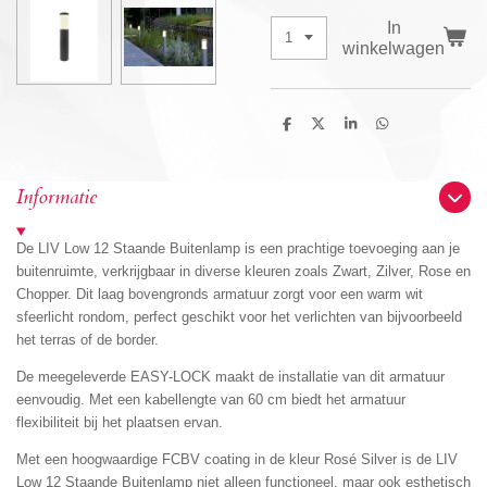
In
winkelwagen
D
D
S
D
e
e
h
e
l
e
a
l
e
l
r
e
n
e
n
Informatie
De LIV Low 12 Staande Buitenlamp is een prachtige toevoeging aan je
buitenruimte, verkrijgbaar in diverse kleuren zoals Zwart, Zilver, Rose en
Chopper. Dit laag bovengronds armatuur zorgt voor een warm wit
sfeerlicht rondom, perfect geschikt voor het verlichten van bijvoorbeeld
het terras of de border.
De meegeleverde EASY-LOCK maakt de installatie van dit armatuur
eenvoudig. Met een kabellengte van 60 cm biedt het armatuur
flexibiliteit bij het plaatsen ervan.
Met een hoogwaardige FCBV coating in de kleur Rosé Silver is de LIV
Low 12 Staande Buitenlamp niet alleen functioneel, maar ook esthetisch