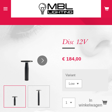
Ga
direct
naar
de
hoofdinhoud
Disc 12V
€ 184,00
Variant
In
winkelwagen