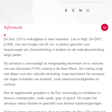
D
D
S
D
e
e
h
e
l
e
a
l
e
l
r
e
n
e
n
Informatie
De Disc 12V is verkrijgbaar in twee varianten: Low & High. De DISC
(LOW), met een hoogte van 35 cm, is perfect geschikt voor
toepassingen als sfeerverlichting in borders en als indicatieverlichting
langs paden.
Dit armatuur is vervaardigd uit hoogwaardig aluminium en is voorzien
van een duurzame FCBV coating in de kleur Black. De coating zorgt
niet alleen voor een stijlvolle uitstraling, maar beschermt het armatuur
ook tegen invloeden van buitenaf, zoals weersomstandigheden en
corrosie.
Met de bijgeleverde grondpen is de Disc eenvoudig te installeren in
diverse ondergronden, zoals aarde, gras of gravel. Dit maakt het
armatuur uiterst flexibel en geschikt voor diverse buitenomgevingen.
Of het nu langs een tuinpad is of in een border, de Disc 12V voegt niet