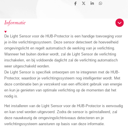
D
D
S
D
e
e
h
e
l
e
a
l
e
l
r
e
n
e
n
Informatie
De Light Sensor voor de HUB-Protector is een handige toevoeging voor
je in-lite verlichtingssysteem. Deze sensor detecteert de hoeveelheid
omgevingslicht en regelt automatisch de werking van je verlichting.
Wanneer het buiten donker wordt, zal de Light Sensor de verlichting
inschakelen, en bij voldoende daglicht zal de verlichting automatisch
weer uitgeschakeld worden.
De Light Sensor is specifiek ontworpen om te integreren met de HUB-
Protector, waardoor je verlichtingssysteem nog intelligenter wordt. Met
deze combinatie ben je verzekerd van een efficiënt gebruik van energie
en kun je genieten van optimale verlichting op de momenten dat het
nodig is.
Het installeren van de Light Sensor voor de HUB-Protector is eenvoudig
en kan snel worden uitgevoerd. Zodra de sensor is geïnstalleerd, zal
deze nauwkeurig de omgevingslichtniveaus detecteren en je
verlichtingssysteem aansturen op basis van deze informatie.