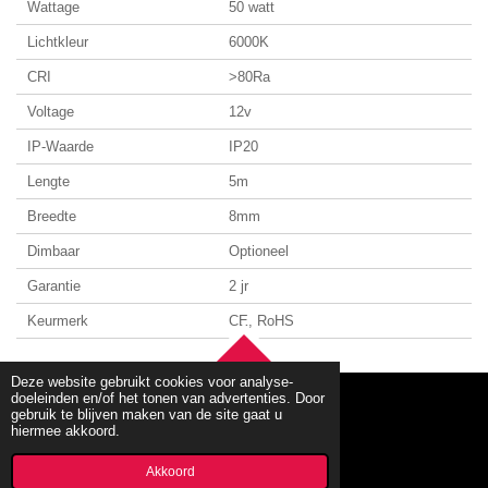
Wattage
50 watt
Lichtkleur
6000K
CRI
>80Ra
Voltage
12v
IP-Waarde
IP20
Lengte
5m
Breedte
8mm
Dimbaar
Optioneel
Garantie
2 jr
Keurmerk
CE, RoHS
TOP
Deze website gebruikt cookies voor analyse-
doeleinden en/of het tonen van advertenties. Door
gebruik te blijven maken van de site gaat u
hiermee akkoord.
© 2020 - 2026 mbllighting
Powered by
JouwWeb
Akkoord