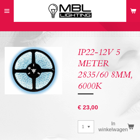
Ga
direct
naar
de
hoofdinhoud
IP22-12V 5
METER
2835/60 8MM,
6000K
€ 23,00
In
winkelwagen