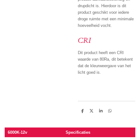
drupdicht is. Hierdoor is dit
product geschikt voor iedere
droge ruimte met een minimale
hoeveelheid vocht.
CRI
Dit product heeft een CRI
waarde van 80Ra, dit betekent
dat de kleurweergave van het
licht goed is.
D
D
S
D
e
e
h
e
l
e
a
l
e
l
r
e
n
e
n
6000K-12v
Specificaties