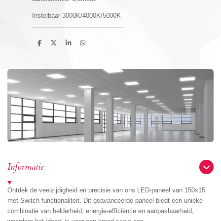
Instelbaar 3000K/4000K/5000K
D
D
S
D
e
e
h
e
l
e
a
l
e
l
r
e
n
e
n
Informatie
Ontdek de veelzijdigheid en precisie van ons LED-paneel van 150x15
met Switch-functionaliteit. Dit geavanceerde paneel biedt een unieke
combinatie van helderheid, energie-efficiëntie en aanpasbaarheid,