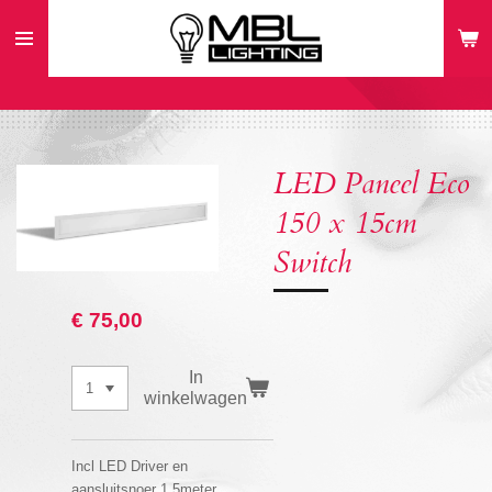
Ga
direct
naar
de
hoofdinhoud
LED Paneel Eco
150 x 15cm
Switch
€ 75,00
In
winkelwagen
Incl LED Driver en
aansluitsnoer 1,5meter