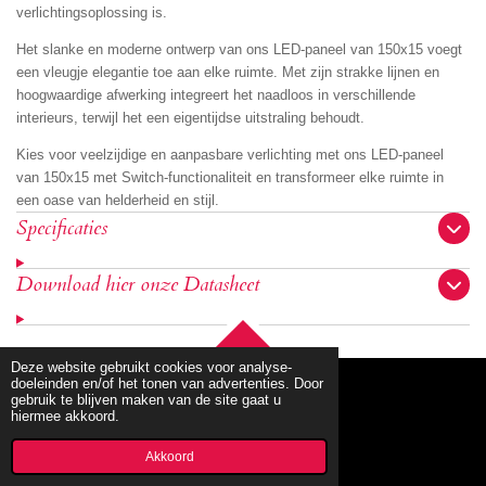
verlichtingsoplossing is.
Het slanke en moderne ontwerp van ons LED-paneel van 150x15 voegt
een vleugje elegantie toe aan elke ruimte. Met zijn strakke lijnen en
hoogwaardige afwerking integreert het naadloos in verschillende
interieurs, terwijl het een eigentijdse uitstraling behoudt.
Kies voor veelzijdige en aanpasbare verlichting met ons LED-paneel
van 150x15 met Switch-functionaliteit en transformeer elke ruimte in
een oase van helderheid en stijl.
Specificaties
Download hier onze Datasheet
TOP
Deze website gebruikt cookies voor analyse-
doeleinden en/of het tonen van advertenties. Door
gebruik te blijven maken van de site gaat u
hiermee akkoord.
© 2020 - 2026 mbllighting
Powered by
JouwWeb
Akkoord