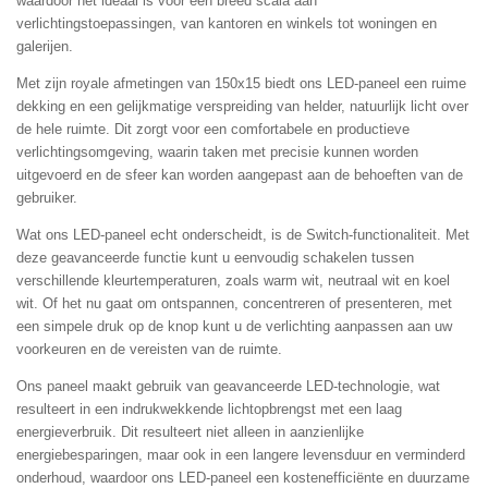
waardoor het ideaal is voor een breed scala aan
verlichtingstoepassingen, van kantoren en winkels tot woningen en
galerijen.
Met zijn royale afmetingen van 150x15 biedt ons LED-paneel een ruime
dekking en een gelijkmatige verspreiding van helder, natuurlijk licht over
de hele ruimte. Dit zorgt voor een comfortabele en productieve
verlichtingsomgeving, waarin taken met precisie kunnen worden
uitgevoerd en de sfeer kan worden aangepast aan de behoeften van de
gebruiker.
Wat ons LED-paneel echt onderscheidt, is de Switch-functionaliteit. Met
deze geavanceerde functie kunt u eenvoudig schakelen tussen
verschillende kleurtemperaturen, zoals warm wit, neutraal wit en koel
wit. Of het nu gaat om ontspannen, concentreren of presenteren, met
een simpele druk op de knop kunt u de verlichting aanpassen aan uw
voorkeuren en de vereisten van de ruimte.
Ons paneel maakt gebruik van geavanceerde LED-technologie, wat
resulteert in een indrukwekkende lichtopbrengst met een laag
energieverbruik. Dit resulteert niet alleen in aanzienlijke
energiebesparingen, maar ook in een langere levensduur en verminderd
onderhoud, waardoor ons LED-paneel een kostenefficiënte en duurzame