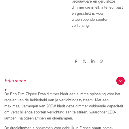
betrouwbare en geruisloze
dimmer die in elk interieur past
en geschikt is voor
uiteenlopende soorten
verlichting.
D
D
S
D
e
e
h
e
l
e
a
l
e
l
r
e
n
e
n
Informatie
De Eco Dim Zigbee Draaidimmer biedt een slimme oplossing voor het
regelen van de helderheid van je verlichtingssysteem. Met een
maximaal vermogen van 200W biedt deze dimmer voldoende capaciteit
om verschillende soorten verlichting aan te sturen, waaronder LED-
lampen, halogeenlampen en gloeilampen.
De draaidimmer is ontworpen voor gebruik in Zigbee smart home-