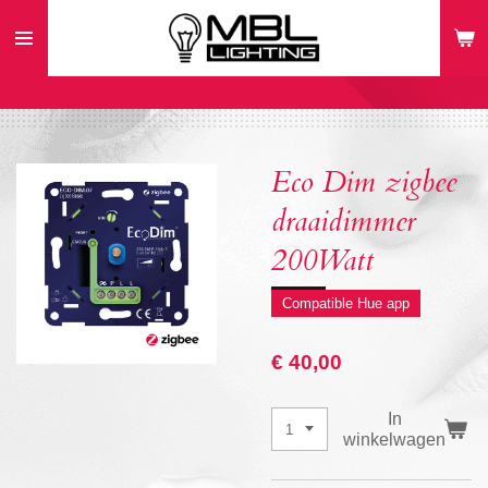
Ga
direct
naar
de
hoofdinhoud
Eco Dim zigbee
draaidimmer
200Watt
Compatible Hue app
€ 40,00
In
winkelwagen