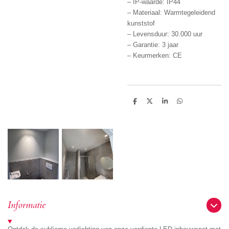
– IP-waarde: IP44
– Materiaal: Warmtegeleidend
kunststof
– Levensduur: 30.000 uur
– Garantie: 3 jaar
– Keurmerken: CE
D
D
S
D
e
e
h
e
l
e
a
l
e
l
r
e
n
e
n
Informatie