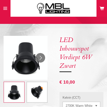
Ga
direct
naar
de
hoofdinhoud
LED
Inbouwspot
Verdiept 6W
Zwart
€ 10,00
Kelvin (CCT)