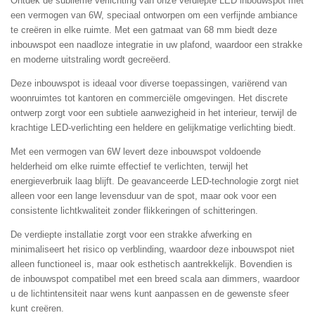
Ontdek de sublieme verlichting van onze verdiepte LED inbouwspot met
een vermogen van 6W, speciaal ontworpen om een verfijnde ambiance
te creëren in elke ruimte. Met een gatmaat van 68 mm biedt deze
inbouwspot een naadloze integratie in uw plafond, waardoor een strakke
en moderne uitstraling wordt gecreëerd.
Deze inbouwspot is ideaal voor diverse toepassingen, variërend van
woonruimtes tot kantoren en commerciële omgevingen. Het discrete
ontwerp zorgt voor een subtiele aanwezigheid in het interieur, terwijl de
krachtige LED-verlichting een heldere en gelijkmatige verlichting biedt.
Met een vermogen van 6W levert deze inbouwspot voldoende
helderheid om elke ruimte effectief te verlichten, terwijl het
energieverbruik laag blijft. De geavanceerde LED-technologie zorgt niet
alleen voor een lange levensduur van de spot, maar ook voor een
consistente lichtkwaliteit zonder flikkeringen of schitteringen.
De verdiepte installatie zorgt voor een strakke afwerking en
minimaliseert het risico op verblinding, waardoor deze inbouwspot niet
alleen functioneel is, maar ook esthetisch aantrekkelijk. Bovendien is
de inbouwspot compatibel met een breed scala aan dimmers, waardoor
u de lichtintensiteit naar wens kunt aanpassen en de gewenste sfeer
kunt creëren.