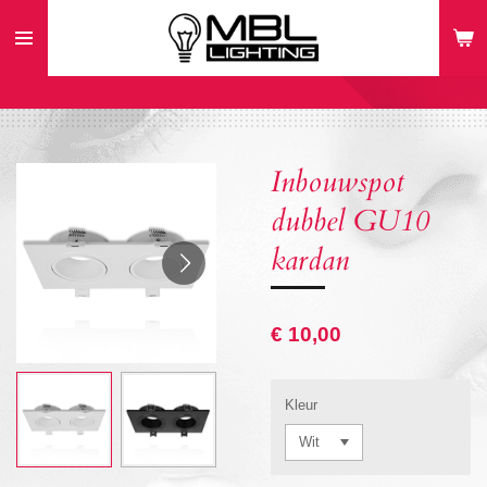
Ga
direct
naar
de
hoofdinhoud
Inbouwspot
dubbel GU10
kardan
€ 10,00
Kleur