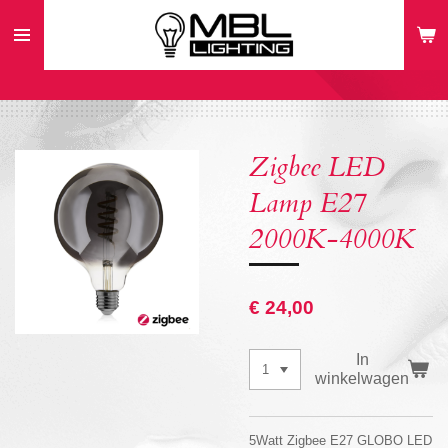
Ga
direct
naar
de
hoofdinhoud
Zigbee LED
Lamp E27
2000K-4000K
€ 24,00
In
winkelwagen
5Watt Zigbee E27 GLOBO LED