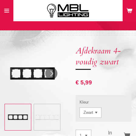
Ga
direct
naar
de
hoofdinhoud
Afdekraam 4-
voudig zwart
€ 5,99
Kleur
In