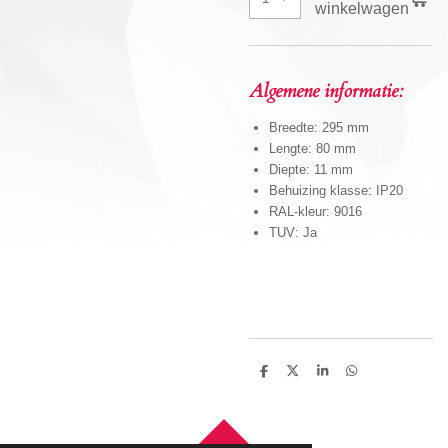
winkelwagen
Algemene informatie:
Breedte: 295 mm
Lengte: 80 mm
Diepte: 11 mm
Behuizing klasse: IP20
RAL-kleur: 9016
TUV: Ja
D
D
S
D
e
e
h
e
l
e
a
l
e
l
r
e
n
e
n