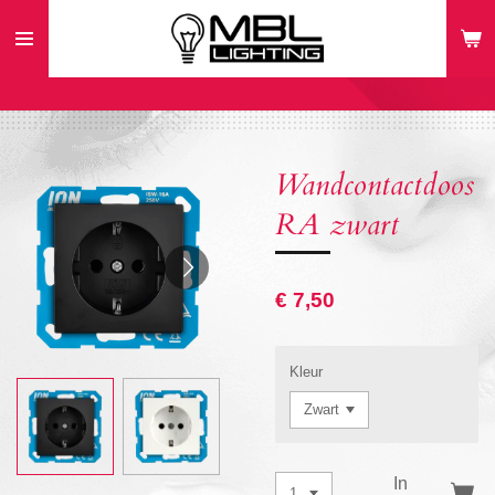
Ga
direct
naar
de
hoofdinhoud
Wandcontactdoos
RA zwart
€ 7,50
Kleur
In