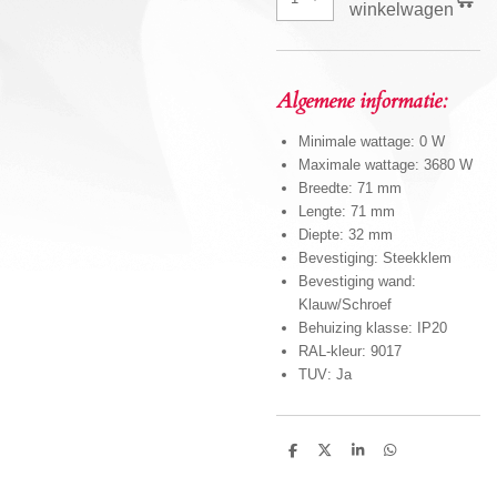
winkelwagen
Algemene informatie:
Minimale wattage: 0 W
Maximale wattage: 3680 W
Breedte: 71 mm
Lengte: 71 mm
Diepte: 32 mm
Bevestiging: Steekklem
Bevestiging wand:
Klauw/Schroef
Behuizing klasse: IP20
RAL-kleur: 9017
TUV: Ja
D
D
S
D
e
e
h
e
l
e
a
l