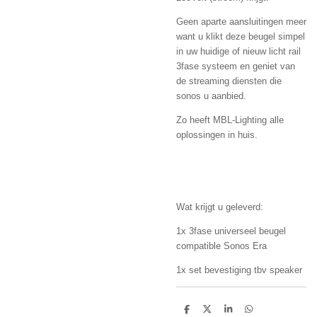
Geen aparte aansluitingen meer
want u klikt deze beugel simpel
in uw huidige of nieuw licht rail
3fase systeem en geniet van
de streaming diensten die
sonos u aanbied.
Zo heeft MBL-Lighting alle
oplossingen in huis.
Wat krijgt u geleverd:
1x 3fase universeel beugel
compatible Sonos Era
1x set bevestiging tbv speaker
D
D
S
D