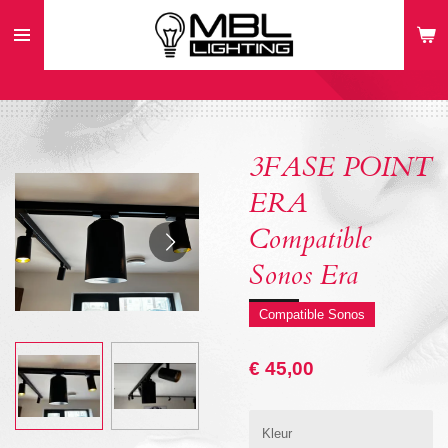
Ga
direct
naar
de
hoofdinhoud
3FASE POINT
ERA
Compatible
Sonos Era
Compatible Sonos
€ 45,00
Kleur