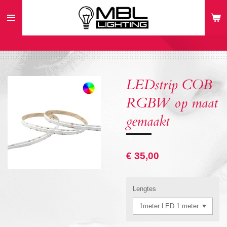
Ga
direct
naar
de
hoofdinhoud
LEDstrip COB
RGBW op maat
gemaakt
€ 35,00
Lengtes