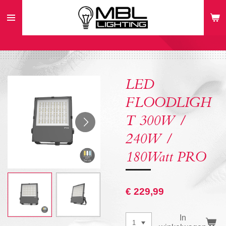
Ga
direct
naar
de
hoofdinhoud
LED
FLOODLIGH
T 300W /
240W /
180Watt PRO
€ 229,99
In