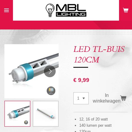
Ga
direct
naar
de
hoofdinhoud
LED TL-BUIS
120CM
€ 9,99
In
winkelwagen
12, 16 of 20 watt
140 lumen per watt
120cm