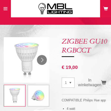
Ga
direct
naar
de
hoofdinhoud
ZIGBEE GU10
RGBCCT
€ 19,00
In
winkelwagen
COMPATIBLE Philips Hue app
4 watt