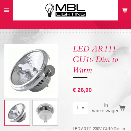
Ga
direct
naar
de
hoofdinhoud
LED AR111
GU10 Dim to
Warm
€ 26,00
In
winkelwagen
LED AR111 230V GU10 Dim to