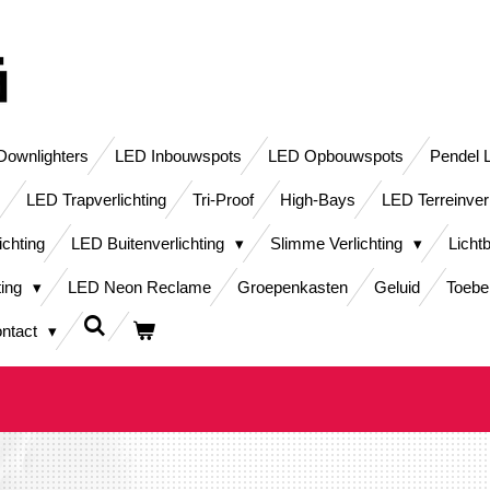
ownlighters
LED Inbouwspots
LED Opbouwspots
Pendel 
LED Trapverlichting
Tri-Proof
High-Bays
LED Terreinver
ichting
LED Buitenverlichting
Slimme Verlichting
Licht
ting
LED Neon Reclame
Groepenkasten
Geluid
Toebe
ntact