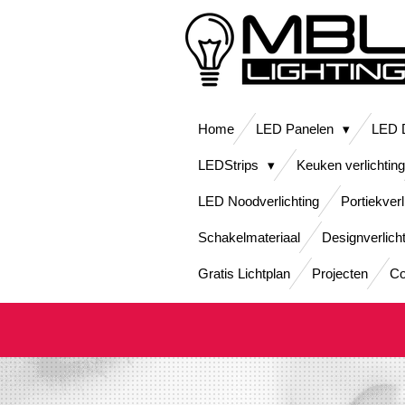
Ga
direct
naar
de
hoofdinhoud
Home
LED Panelen
LED D
LEDStrips
Keuken verlichting
LED Noodverlichting
Portiekverl
Schakelmateriaal
Designverlich
Gratis Lichtplan
Projecten
Co