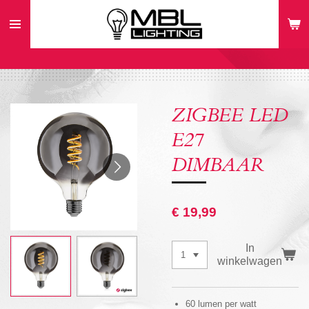
Ga
direct
naar
de
hoofdinhoud
ZIGBEE LED
E27
DIMBAAR
€ 19,99
In
winkelwagen
60 lumen per watt