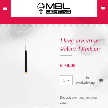
Ga
direct
naar
de
hoofdinhoud
Hang armatuur
9Watt Dimbaar
€ 79,00
In
winkelwagen
Decoratieve hang armatuur
zwart