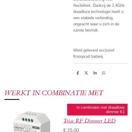
flexibiliteit. Dankzij de 2,4GHz
draadloze technologie heeft u
een stabiele verbinding,
ongeacht waar u zich in de
ruimte bevindt.
Word geleverd exclusief
Knoopcell batterij
D
D
S
D
e
e
h
e
l
e
a
l
e
l
r
e
n
e
n
WERKT IN COMBINATIE MET
in combinatie met draadloos
dimmer K1
Triac RF Dimmer LED
€ 25,00