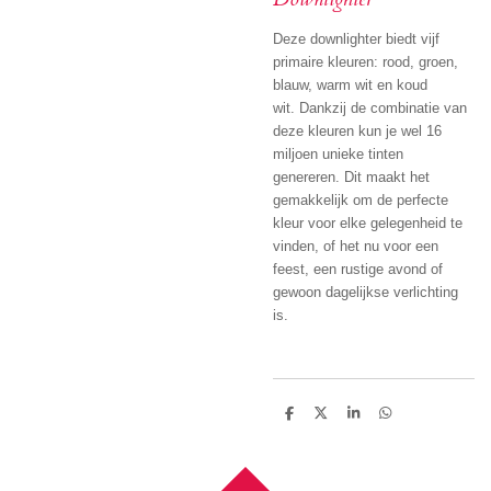
Deze downlighter biedt vijf
primaire kleuren: rood, groen,
blauw, warm wit en koud
wit.
Dankzij de combinatie van
deze kleuren kun je wel 16
miljoen unieke tinten
genereren.
Dit maakt het
gemakkelijk om de perfecte
kleur voor elke gelegenheid te
vinden, of het nu voor een
feest, een rustige avond of
gewoon dagelijkse verlichting
is.
D
D
S
D
e
e
h
e
l
e
a
l
e
l
r
e
n
e
n