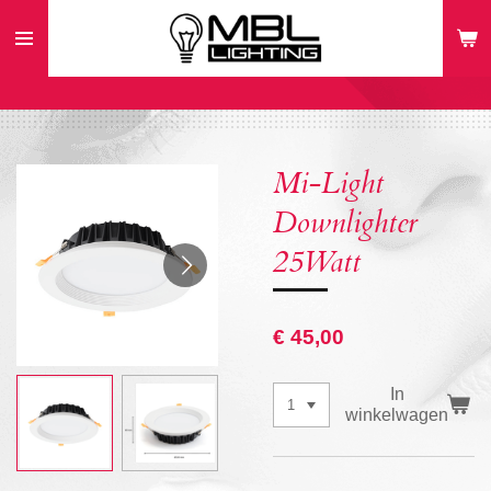
Ga
direct
naar
de
hoofdinhoud
Mi-Light
Downlighter
25Watt
€ 45,00
In
winkelwagen