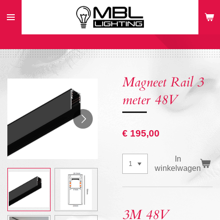
Ga
direct
naar
de
hoofdinhoud
Magneet Rail 3
meter 48V
€ 195,00
In
winkelwagen
3M 48V