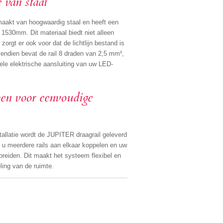
 van staal ⁤
gemaakt van hoogwaardig staal en heeft een
30mm. ⁤⁤Dit materiaal biedt niet alleen
orgt er ook voor dat de lichtlijn bestand is
endien bevat de rail 8 draden van 2,5 mm²,
iele elektrische aansluiting van uw LED-
pen voor eenvoudige
tallatie wordt de JUPITER draagrail geleverd
t u meerdere rails aan elkaar koppelen en uw
reiden. ⁤⁤Dit maakt het systeem flexibel en
ling van de ruimte.