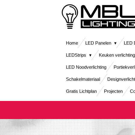
Ga
direct
naar
de
hoofdinhoud
Home
LED Panelen
LED D
LEDStrips
Keuken verlichting
LED Noodverlichting
Portiekverl
Schakelmateriaal
Designverlich
Gratis Lichtplan
Projecten
Co