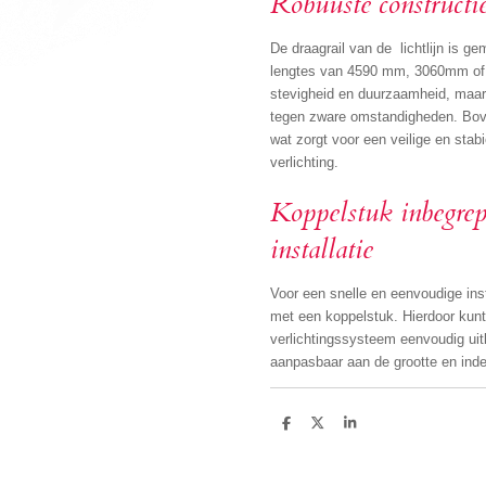
⁤Robuuste constructie
⁤De draagrail van de lichtlijn is 
lengtes van 4590 mm, 3060mm of 15
stevigheid en duurzaamheid, maar z
tegen zware omstandigheden. ⁤⁤Bov
wat zorgt voor een veilige en stab
verlichting. ⁤
⁤Koppelstuk inbegre
installatie ⁤
⁤Voor een snelle en eenvoudige ins
met een koppelstuk. ⁤⁤Hierdoor kun
verlichtingssysteem eenvoudig uitb
aanpasbaar aan de grootte en inde
D
D
S
e
e
h
l
e
a
e
l
r
n
e