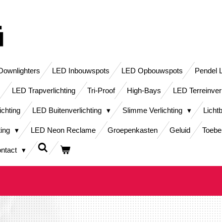
ownlighters
LED Inbouwspots
LED Opbouwspots
Pendel 
LED Trapverlichting
Tri-Proof
High-Bays
LED Terreinver
ichting
LED Buitenverlichting
Slimme Verlichting
Licht
ting
LED Neon Reclame
Groepenkasten
Geluid
Toebe
ntact