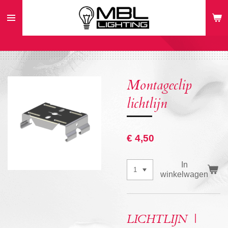
Ga
direct
naar
de
hoofdinhoud
Montageclip
lichtlijn
€ 4,50
In
winkelwagen
LICHTLIJN |