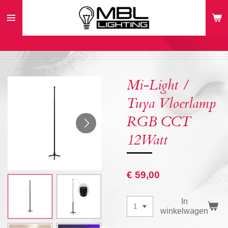
Ga
direct
naar
de
hoofdinhoud
Mi-Light /
Tuya Vloerlamp
RGB CCT
12Watt
€ 59,00
In
winkelwagen