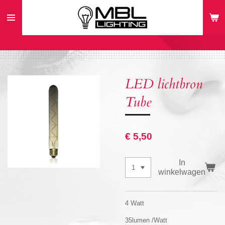
Ga
direct
naar
de
hoofdinhoud
LED lichtbron
Tube
€ 5,50
In
winkelwagen
4 Watt
35lumen /Watt