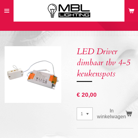
Ga
direct
naar
de
hoofdinhoud
LED Driver
dimbaar tbv 4-5
keukenspots
€ 20,00
In
winkelwagen