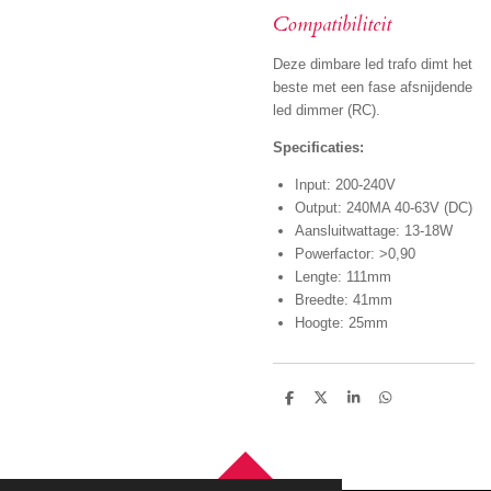
Compatibiliteit
Deze dimbare led trafo dimt het
beste met een fase afsnijdende
led dimmer (RC).
Specificaties:
Input: 200-240V
Output: 240MA 40-63V (DC)
Aansluitwattage: 13-18W
Powerfactor: >0,90
Lengte: 111mm
Breedte: 41mm
Hoogte: 25mm
D
D
S
D
e
e
h
e
l
e
a
l
e
l
r
e
n
e
n
TOP