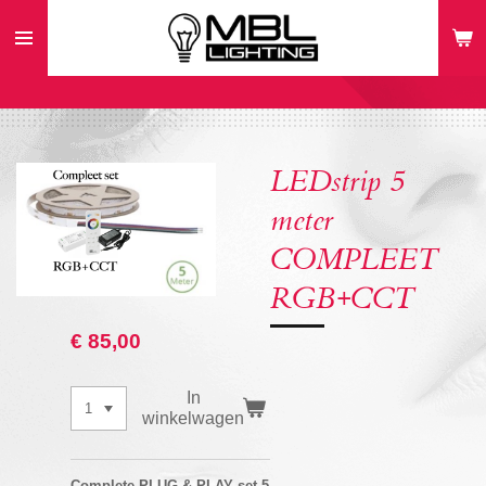
Ga
direct
naar
de
hoofdinhoud
LEDstrip 5
meter
COMPLEET
RGB+CCT
€ 85,00
In
winkelwagen
Complete PLUG & PLAY set 5