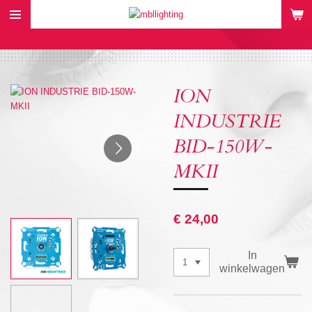
Ga
direct
naar
de
hoofdinhoud
ION
INDUSTRIE
BID-150W-
MKII
€ 24,00
In
winkelwagen