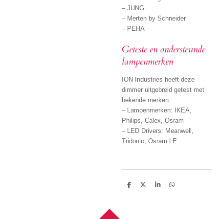
– JUNG
– Merten by Schneider
– PEHA
Geteste en ondersteunde
lampenmerken
ION Industries heeft deze
dimmer uitgebreid getest met
bekende merken:
– Lampenmerken: IKEA,
Philips, Calex, Osram
– LED Drivers: Meanwell,
Tridonic, Osram LE
D
D
S
D
e
e
h
e
l
e
a
l
e
l
r
e
n
e
n