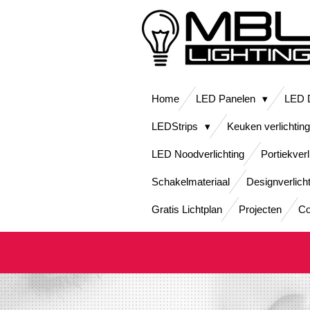
Ga
direct
naar
de
hoofdinhoud
Home
LED Panelen
LED D
LEDStrips
Keuken verlichting
LED Noodverlichting
Portiekverl
Schakelmateriaal
Designverlich
Gratis Lichtplan
Projecten
Co