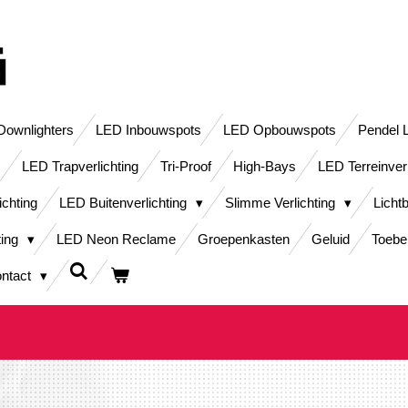
ownlighters
LED Inbouwspots
LED Opbouwspots
Pendel 
LED Trapverlichting
Tri-Proof
High-Bays
LED Terreinver
ichting
LED Buitenverlichting
Slimme Verlichting
Licht
ting
LED Neon Reclame
Groepenkasten
Geluid
Toebe
ntact