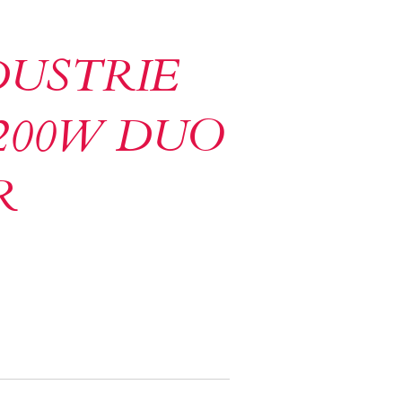
DUSTRIE
200W DUO
R