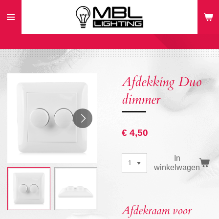
Ga
direct
naar
de
hoofdinhoud
Afdekking Duo
dimmer
€ 4,50
In
winkelwagen
Afdekraam voor