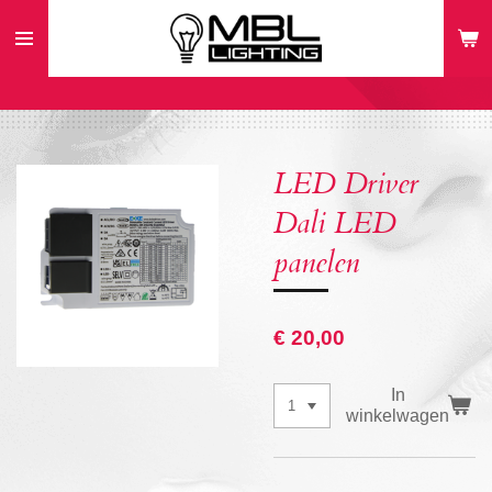
Ga
direct
naar
de
hoofdinhoud
LED Driver
Dali LED
panelen
€ 20,00
In
winkelwagen