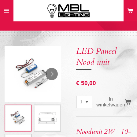
Ga
direct
naar
de
hoofdinhoud
LED Paneel
Nood unit
€ 50,00
In
winkelwagen
Noodunit 2W | 10-