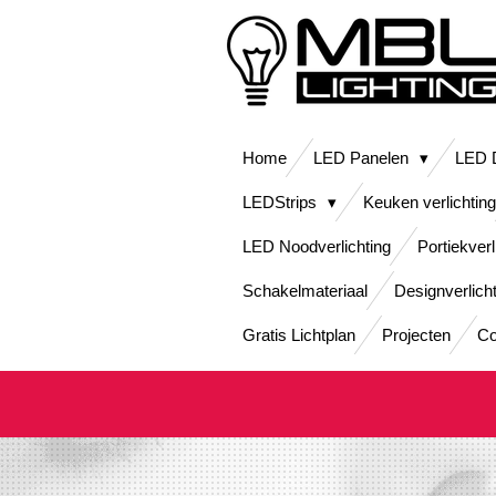
Ga
direct
naar
de
hoofdinhoud
Home
LED Panelen
LED D
LEDStrips
Keuken verlichting
LED Noodverlichting
Portiekverl
Schakelmateriaal
Designverlich
Gratis Lichtplan
Projecten
Co