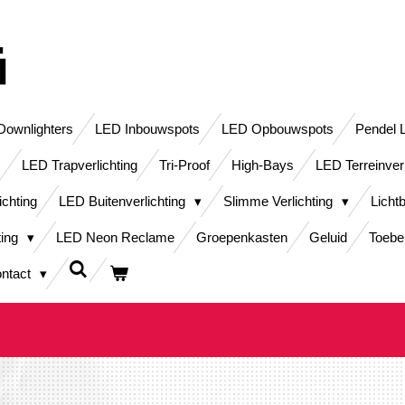
ownlighters
LED Inbouwspots
LED Opbouwspots
Pendel 
LED Trapverlichting
Tri-Proof
High-Bays
LED Terreinver
ichting
LED Buitenverlichting
Slimme Verlichting
Licht
ting
LED Neon Reclame
Groepenkasten
Geluid
Toebe
ntact