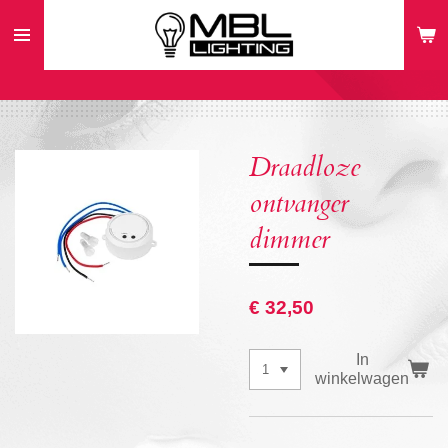
Ga
direct
naar
de
hoofdinhoud
Draadloze
ontvanger
dimmer
€ 32,50
In
winkelwagen