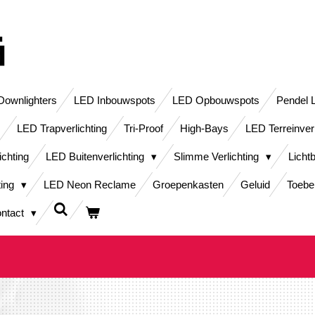
ownlighters
LED Inbouwspots
LED Opbouwspots
Pendel 
LED Trapverlichting
Tri-Proof
High-Bays
LED Terreinver
ichting
LED Buitenverlichting
Slimme Verlichting
Licht
ting
LED Neon Reclame
Groepenkasten
Geluid
Toebe
ntact