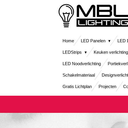
Ga
direct
naar
de
hoofdinhoud
Home
LED Panelen
LED D
LEDStrips
Keuken verlichting
LED Noodverlichting
Portiekverl
Schakelmateriaal
Designverlich
Gratis Lichtplan
Projecten
Co