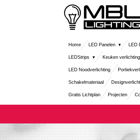
Ga
direct
naar
de
hoofdinhoud
Home
LED Panelen
LED D
LEDStrips
Keuken verlichting
LED Noodverlichting
Portiekverl
Schakelmateriaal
Designverlich
Gratis Lichtplan
Projecten
Co