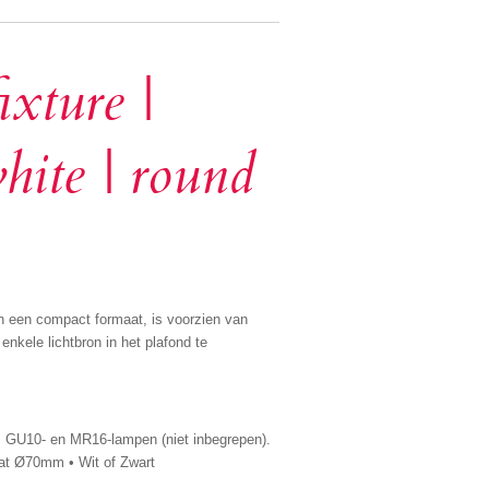
ixture |
ite | round
n een compact formaat, is voorzien van
nkele lichtbron in het plafond te
, GU10- en MR16-lampen (niet inbegrepen).
t Ø70mm • Wit of Zwart