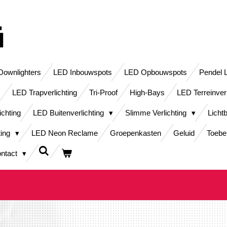
ownlighters
LED Inbouwspots
LED Opbouwspots
Pendel 
LED Trapverlichting
Tri-Proof
High-Bays
LED Terreinver
ichting
LED Buitenverlichting
Slimme Verlichting
Licht
ting
LED Neon Reclame
Groepenkasten
Geluid
Toebe
ntact