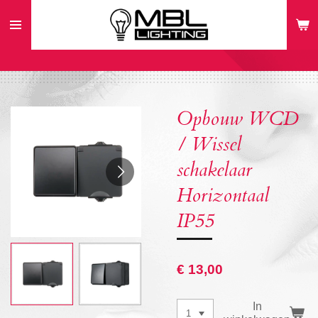
Ga
direct
naar
de
hoofdinhoud
Opbouw WCD
/ Wissel
schakelaar
Horizontaal
IP55
€ 13,00
In