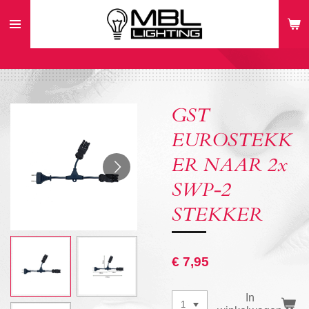
Ga
direct
naar
de
hoofdinhoud
GST
EUROSTEKK
ER NAAR 2x
SWP-2
STEKKER
€ 7,95
In