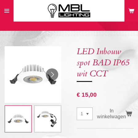
Ga
direct
naar
de
hoofdinhoud
LED Inbouw
spot BAD IP65
wit CCT
€ 15,00
In
winkelwagen