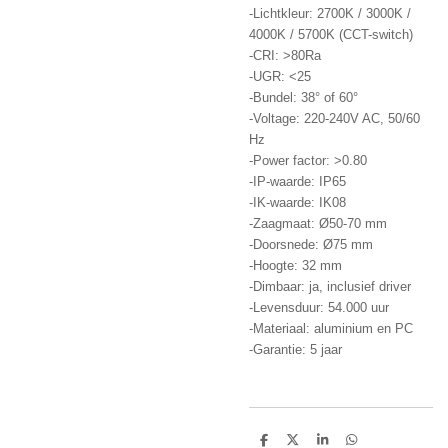
-Lichtkleur: 2700K / 3000K /
4000K / 5700K (CCT-switch)
-CRI: >80Ra
-UGR: <25
-Bundel: 38° of 60°
-Voltage: 220-240V AC, 50/60
Hz
-Power factor: >0.80
-IP-waarde: IP65
-IK-waarde: IK08
-Zaagmaat: Ø50-70 mm
-Doorsnede: Ø75 mm
-Hoogte: 32 mm
-Dimbaar: ja, inclusief driver
-Levensduur: 54.000 uur
-Materiaal: aluminium en PC
-Garantie: 5 jaar
D
D
S
D