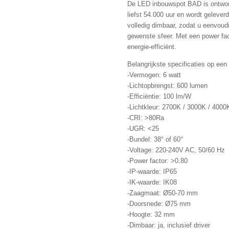
De LED inbouwspot BAD is ontwor
liefst 54.000 uur en wordt geleverd
volledig dimbaar, zodat u eenvoudi
gewenste sfeer. Met een power fa
energie-efficiënt.
Belangrijkste specificaties op een r
-Vermogen: 6 watt
-Lichtopbrengst: 600 lumen
-Efficiëntie: 100 lm/W
-Lichtkleur: 2700K / 3000K / 4000
-CRI: >80Ra
-UGR: <25
-Bundel: 38° of 60°
-Voltage: 220-240V AC, 50/60 Hz
-Power factor: >0.80
-IP-waarde: IP65
-IK-waarde: IK08
-Zaagmaat: Ø50-70 mm
-Doorsnede: Ø75 mm
-Hoogte: 32 mm
-Dimbaar: ja, inclusief driver