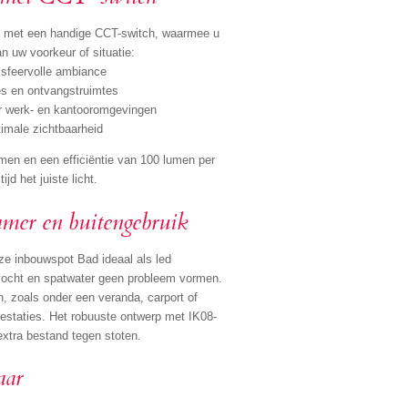
t met een handige CCT-switch, waarmee u
n uw voorkeur of situatie:
 sfeervolle ambiance
es en ontvangstruimtes
or werk- en kantooromgevingen
timale zichtbaarheid
men en een efficiëntie van 100 lumen per
jd het juiste licht.
mer en buitengebruik
eze inbouwspot Bad ideaal als led
vocht en spatwater geen probleem vormen.
n, zoals onder een veranda, carport of
restaties. Het robuuste ontwerp met IK08-
xtra bestand tegen stoten.
aar