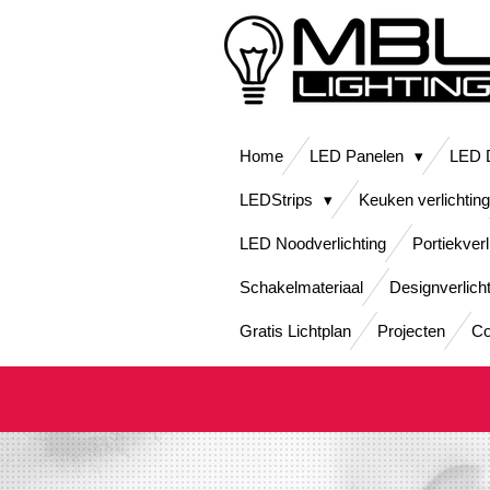
Ga
direct
naar
de
hoofdinhoud
Home
LED Panelen
LED D
LEDStrips
Keuken verlichting
LED Noodverlichting
Portiekverl
Schakelmateriaal
Designverlich
Gratis Lichtplan
Projecten
Co