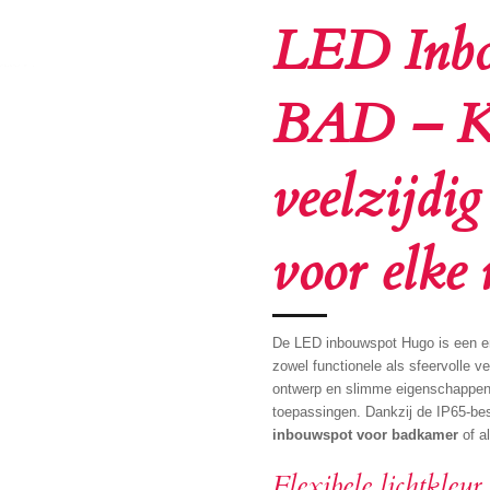
LED Inbo
BAD – Kr
veelzijdig
voor elke 
De LED inbouwspot Hugo is een ene
zowel functionele als sfeervolle ve
ontwerp en slimme eigenschappen 
toepassingen. Dankzij de IP65-b
inbouwspot voor badkamer
of a
Flexibele lichtkle