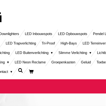
ownlighters
LED Inbouwspots
LED Opbouwspots
Pendel 
LED Trapverlichting
Tri-Proof
High-Bays
LED Terreinver
ichting
LED Buitenverlichting
Slimme Verlichting
Licht
ting
LED Neon Reclame
Groepenkasten
Geluid
Toebe
ntact