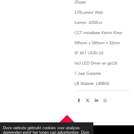
25watt
170Lumen/ Watt
Lumen: 4250Lm
CCT instelbare Kelvin Kleur
595mm x 595mm x 32mm
IP 44 l UGR>19
Incl LED Driver en gst18
7 Jaar Garantie
LB Waarde: L90B50
D
D
S
D
e
e
h
e
l
e
a
l
e
l
r
e
n
e
n
TOP
Deze website gebruikt cookies voor analyse-
doeleinden en/of het tonen van advertenties. Door