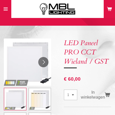
Ga
direct
naar
de
hoofdinhoud
LED Paneel
PRO CCT
Wieland / GST
€ 60,00
In
winkelwagen