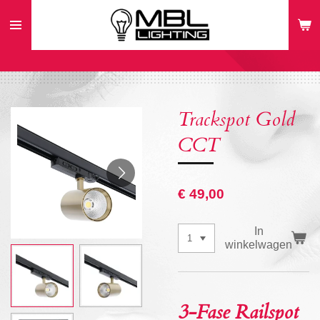
Ga
direct
naar
de
hoofdinhoud
Trackspot Gold
CCT
€ 49,00
In
winkelwagen
3-Fase Railspot