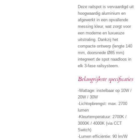
Deze railspot is vervaardigd uit
hoogwaardig aluminium en
afgewerkt in een opvallende
messing kleur, wat zorgt voor
een moderne en luxueuze
uitstraling. Dankzij het
compacte ontwerp (lengte 140
mm, doorsnede Ø85 mm)
integreert de spot naadloos in
elk 3-fase railsysteem.
Belangrijkste specificaties
-Wattage: instelbaar op 10W /
20W / 30W
-Lichtopbrengst: max. 2700
lumen
-Kleurtemperatuur: 2700K /
3000K / 4000K (via CCT
Switch)
-Lumen efficiëntie: 90 lm/W