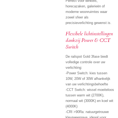
Perfect voor winkels,
horecazaken, galerieën of
moderne woonruimtes waar
zowel sfeer als
precisieverlichting gewenst is.
Flexibele lichtinstellingen
dankzij Power & CCT
Switch
De railspot Gold 3fase biedt
volledige controle over uw
verlichting:
-Power Switch: kies tussen
10W, 20W of 30W afhankelijk
van uw verlichtingsbehoefte
-CCT Switch: wissel moeiteloos
tussen warm wit (2700K),
normaal wit (3000K) en koel wit
(4000K)
-CRI >90Ra: natuurgetrouwe
kleurweergave, ideaal voor